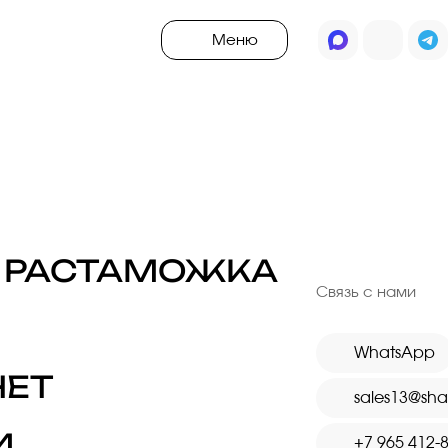
Меню
ОРУДОВАНИЕ ДЛЯ 
ему техзаданию подберем любое оборудовани
И РАСТАМОЖКА
Связь с нами
Получить КП
WhatsApp
ЧЕТ
sales13@sh
И
+7 965 412-