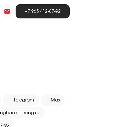
+7 965 412-87-92
ПЕЧАТИ
е
Получить КП
Telegram
Max
anghai-maihong.ru
87-92