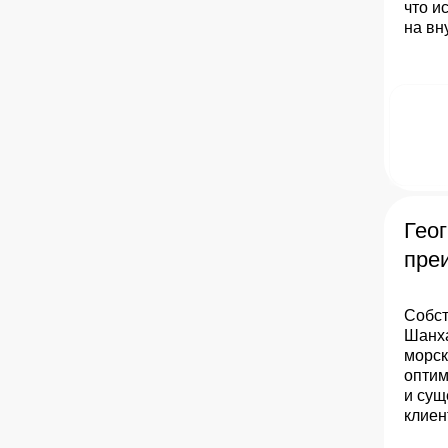
что и
на вн
Гео
пре
Собст
Шанха
морск
оптим
и сущ
клиен