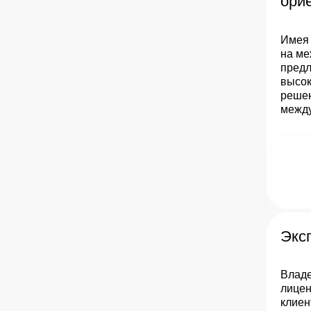
ори
Имея 
на ме
предл
высо
решен
межд
Экс
Владе
лицен
клиен