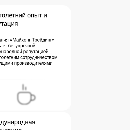
голетний опыт и
утация
ния «Майхонг Трейдинг»
ает безупречной
народной репутацией
голетним сотрудничеством
ущими производителями
дународная