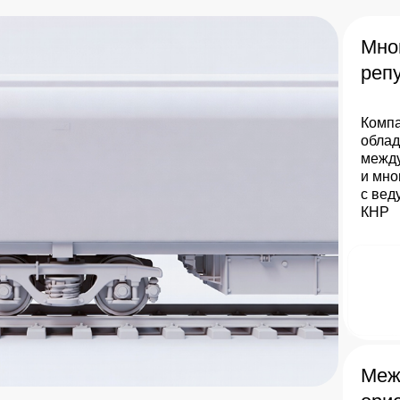
Мно
реп
Компа
облад
между
и мно
с вед
КНР
Меж