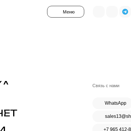
Меню
НИИ
 РФ без единого провала
И
КА
Связь с нами
WhatsApp
ЧЕТ
sales13@sh
И
+7 965 412-