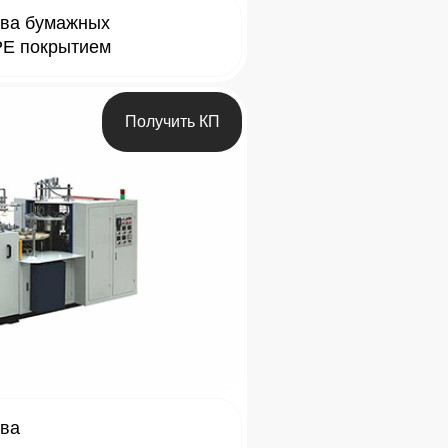
тва бумажных
PE покрытием
Получить КП
тва