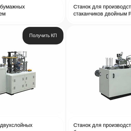
 бумажных
Станок для производс
ием
стаканчиков двойным 
Получить КП
 двухслойных
Станок для производс