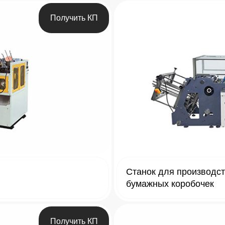
Получить КП
Станок для производс
бумажных коробочек
Получить КП