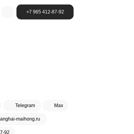
+7 965 412-87-92
ПОСУДЫ
Получить КП
Telegram
Max
anghai-maihong.ru
87-92