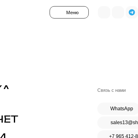
Меню
Я ОДНОРАЗОВОЙ 
ему техзаданию подберем любое оборудование
И
КА
Связь с нами
Получить КП
WhatsApp
ЧЕТ
sales13@sh
И
+7 965 412-