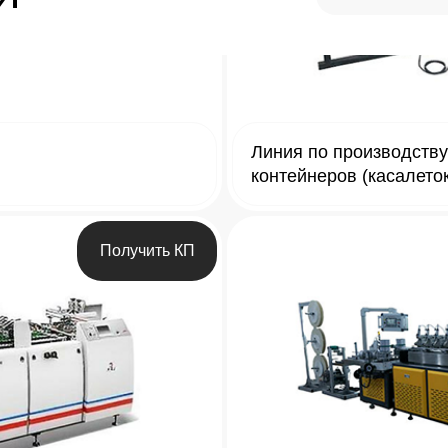
Линия по производств
контейнеров (касалето
Получить КП