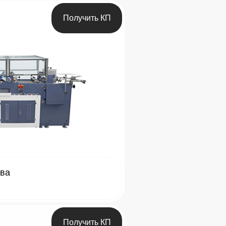
Получить КП
тва
Получить КП