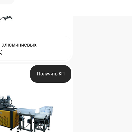
у алюминиевых
к)
Получить КП