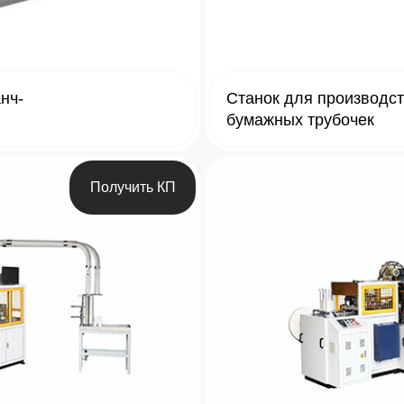
нч-
Станок для производс
бумажных трубочек
Получить КП